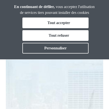
Panneau de gestion des cookies
Aller
En continuant de défiler,
vous acceptez l'utilisation
Analyses et
au
Propositions
de services tiers pouvant installer des cookies
contenu
Fil
Tout accepter
principal
emploi
d'Ariane
Vous & nous
Tout refuser
Toggle
Actu Emploi n°1 - Juillet 2023
Actualités
Personnaliser
PUBLIÉ LE 31 MAY. 2024
Dossiers
Publications
Thématiques
Toggl