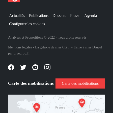
Actualités
Publications
Dossiers
Presse
Agenda
Configurer les cookies
Analyses et Propositions © 2022 - Tous droits réservés
Mentions légales
-
La galaxie de sites CGT
-
Usine à sites Drupal
par
bluedrop.fr
Carte des mobilisations
Carte des mobilisations