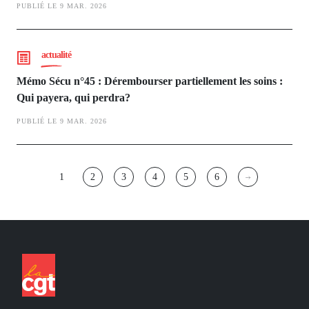
PUBLIÉ LE 9 MAR. 2026
actualité
Mémo Sécu n°45 : Dérembourser partiellement les soins :
Qui payera, qui perdra?
PUBLIÉ LE 9 MAR. 2026
Pagination
1
2
3
4
5
6
Page
Page
Page
Page
Page
Page
courante