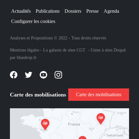
Actualités
Publications
Dossiers
Presse
Agenda
Configurer les cookies
Analyses et Propositions © 2022 - Tous droits réservés
Mentions légales
-
La galaxie de sites CGT
-
Usine à sites Drupal
par
bluedrop.fr
Carte des mobilisations
Carte des mobilisations