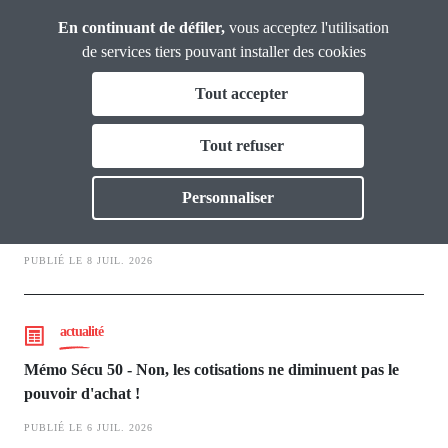
Panneau de gestion des cookies
Aller
En continuant de défiler,
vous acceptez l'utilisation
Analyses et
au
Propositions
de services tiers pouvant installer des cookies
contenu
Tout accepter
principal
Sécu
Vous & nous
Tout refuser
Toggle
Actualités
dossier
Personnaliser
Les Mémos Sécu
Dossiers
PUBLIÉ LE 8 JUIL. 2026
Publications
actualité
Thématiques
Toggl
Mémo Sécu 50 - Non, les cotisations ne diminuent pas le
pouvoir d'achat !
PUBLIÉ LE 6 JUIL. 2026