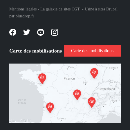
Mentions légales
-
La galaxie de sites CGT
-
Usine à sites Drupal
par
bluedrop.fr
Carte des mobilisations
Carte des mobilisations