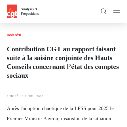
Panneau de gestion des cookies
Aller
Analyses et
au
Propositions
contenu
Fil
principal
santé sécu
d'Ariane
Vous & nous
Toggle
Contribution CGT au rapport faisant
Actualités
suite à la saisine conjointe des Hauts
Conseils concernant l’état des comptes
Dossiers
sociaux
Publications
Thématiques
PUBLIÉ LE 2 JUIL. 2025
Toggl
Après l'adoption chaotique de la LFSS pour 2025 le
Premier Ministre Bayrou, insatisfait de la situation