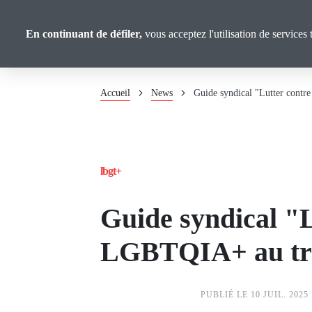
Panneau de gestion des cookies
Aller
Analyses et
au
En continuant de défiler,
vous acceptez l'utilisation de services 
Propositions
contenu
principal
Fil
Accueil
News
Guide syndical "Lutter contr
d'Ariane
lbgt+
Guide syndical "L
LGBTQIA+ au tr
PUBLIÉ LE 10 JUIL. 2025