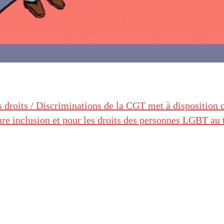
droits / Discriminations de la CGT met à disposition c
re inclusion et pour les droits des personnes LGBT au 