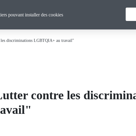
Menu
Vous & nous
Actualités
tiers pouvant installer des cookies
principal
e les discriminations LGBTQIA+ au travail"
utter contre les discrimin
avail"