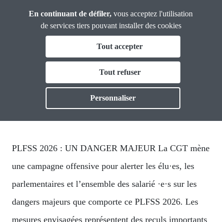
Panneau de gestion des cookies
Aller
En continuant de défiler,
vous acceptez l'utilisation
Analyses et
au
Propositions
de services tiers pouvant installer des cookies
contenu
Fil
Tout accepter
principal
sécu
d'Ariane
Vous & nous
Tout refuser
Toggle
La sociale n°16
Actualités
Personnaliser
Dossiers
PUBLIÉ LE 16 DÉC. 2025
Publications
PLFSS 2026 : UN DANGER MAJEUR La CGT mène
une campagne offensive pour alerter les élu·es, les
Thématiques
Toggl
parlementaires et l’ensemble des salarié ·e·s sur les
dangers majeurs que comporte ce PLFSS 2026. Les
mesures envisagées représentent des reculs importants