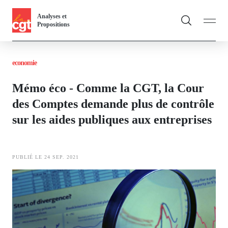
Panneau de gestion des cookies
Aller
Analyses et
au
Propositions
contenu
Fil
principal
economie
d'Ariane
Vous & nous
Toggle
Mémo éco - Comme la CGT, la Cour
Actualités
des Comptes demande plus de contrôle
sur les aides publiques aux entreprises
Dossiers
Publications
PUBLIÉ LE 24 SEP. 2021
Thématiques
Image
Toggl