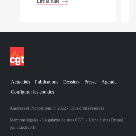
Lire la suite
Actualités
Publications
Dossiers
Presse
Agenda
Configurer les cookies
Analyses et Propositions © 2022 - Tous droits réservés
Mentions légales
-
La galaxie de sites CGT
-
Usine à sites Drupal
par
bluedrop.fr