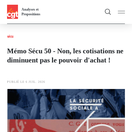
Panneau de gestion des cookies
Aller
Analyses et
au
Propositions
contenu
Fil
principal
sécu
d'Ariane
Vous & nous
Toggle
Mémo Sécu 50 - Non, les cotisations ne
Actualités
diminuent pas le pouvoir d'achat !
Dossiers
PUBLIÉ LE 6 JUIL. 2026
Publications
Image
Thématiques
Toggl