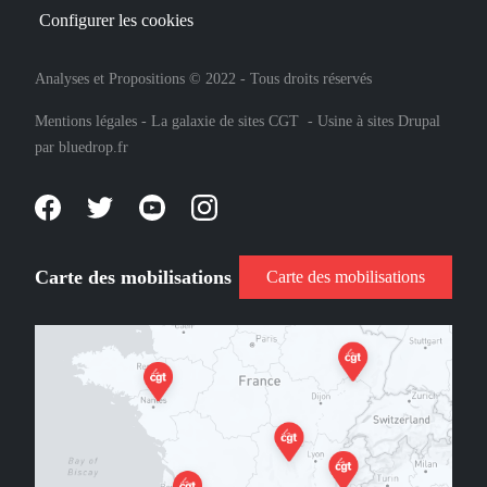
Configurer les cookies
Analyses et Propositions © 2022 - Tous droits réservés
Mentions légales
-
La galaxie de sites CGT
-
Usine à sites Drupal
par
bluedrop.fr
Carte des mobilisations
Carte des mobilisations