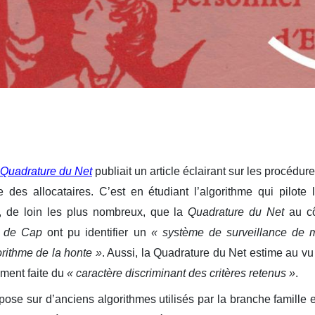
Quadrature du Net
publiait un article éclairant sur les procédur
e des allocataires. C’est en étudiant l’algorithme qui pilot
s, de loin les plus nombreux, que la
Quadrature du Net
au cô
 de Cap
ont pu identifier un
« système de surveillance de m
orithme de la honte »
. Aussi, la Quadrature du Net estime au v
ement faite du
« caractère discriminant des critères retenus »
.
ose sur d’anciens algorithmes utilisés par la branche famille