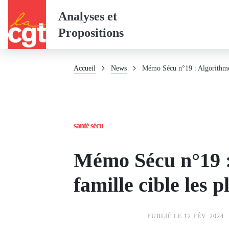
Panneau de gestion des cookies
Aller
Analyses et
au
Propositions
contenu
principal
Fil
Accueil
News
Mémo Sécu n°19 : Algorithme 
d'Ariane
santé sécu
Mémo Sécu n°19 
famille cible les 
PUBLIÉ LE 12 FÉV. 2024