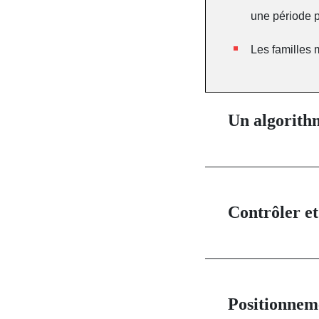
une période p
Les familles 
Un algorithm
Contrôler e
Positionneme