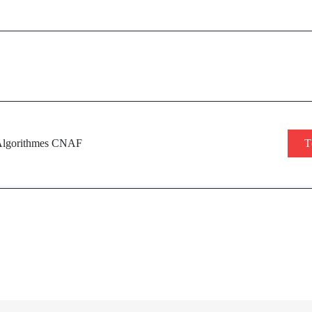
lgorithmes CNAF
T