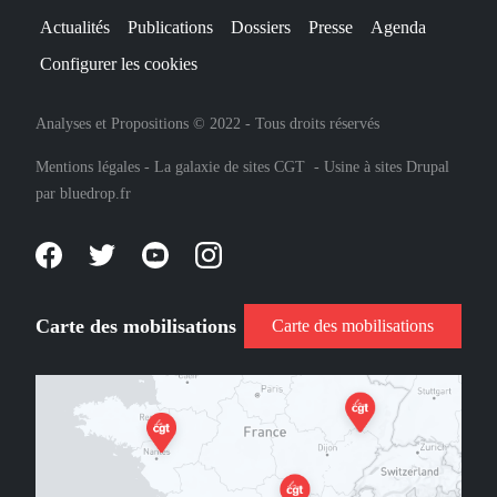
Actualités
Publications
Dossiers
Presse
Agenda
Configurer les cookies
Analyses et Propositions © 2022 - Tous droits réservés
Mentions légales
-
La galaxie de sites CGT
-
Usine à sites Drupal
par
bluedrop.fr
Carte des mobilisations
Carte des mobilisations