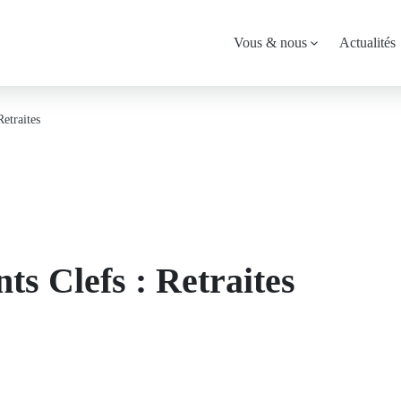
Menu
Vous & nous
Actualités
principal
etraites
ts Clefs : Retraites