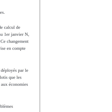
es.
e calcul de
au 1er janvier N,
t. Ce changement
prise en compte
 déployés par le
otis que les
er aux économies
roblèmes