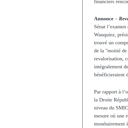
financiers rencon
Annonce
–
Reva
Sénat l’examen d
Wauquiez, présid
trouvé un compro
de la "moitié de 
revalorisation, c
intégralement de
bénéficieraient
Par rapport à l’o
la Droite Républ
niveau du SMIC 
mesure où une re
monétairement à 