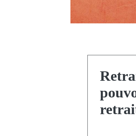
Retra
pouvo
retrai