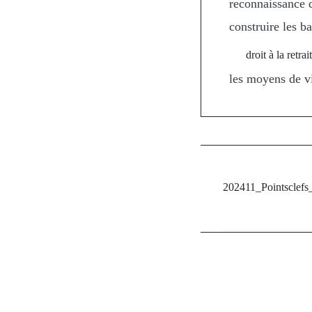
reconnaissance d
construire les b
droit à la retra
les moyens de v
202411_Pointsclefs_