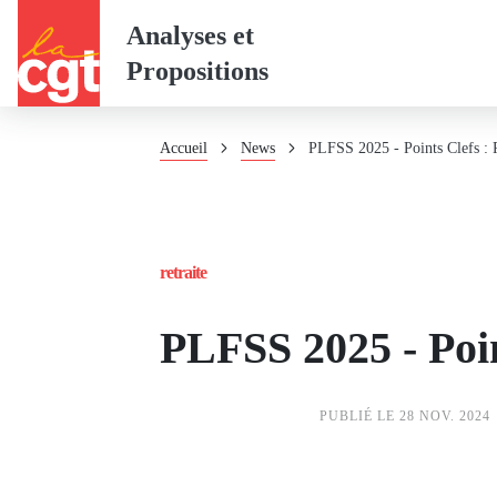
Panneau de gestion des cookies
Aller
Analyses et
au
Propositions
contenu
principal
Fil
Accueil
News
PLFSS 2025 - Points Clefs : R
d'Ariane
retraite
PLFSS 2025 - Poin
PUBLIÉ LE 28 NOV. 2024