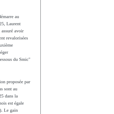
démarre au
25, Laurent
 assuré avoir
nt revalorisées
deuxième
téger
 dessous du Smic"
ption proposée par
ns sont au
25 dans la
mois est égale
). Le gain