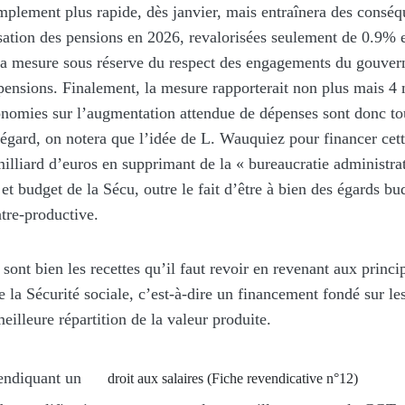
mplement plus rapide, dès janvier, mais entraînera des conséq
isation des pensions en 2026, revalorisées seulement de 0.9% 
 la mesure sous réserve du respect des engagements du gouver
 pensions. Finalement, la mesure rapporterait non plus mais 4 
onomies sur l’augmentation attendue de dépenses sont donc to
 égard, on notera que l’idée de L. Wauquiez pour financer cet
illiard d’euros en
supprimant de la « bureaucratie administra
 et budget de la Sécu, outre le fait d’être à bien des égards b
tre-productive.
sont bien les recettes qu’il faut revoir en revenant aux princi
la Sécurité sociale, c’est-à-dire un financement fondé sur les
eilleure répartition de la valeur produite.
endiquant un
droit aux salaires (Fiche revendicative n°12)