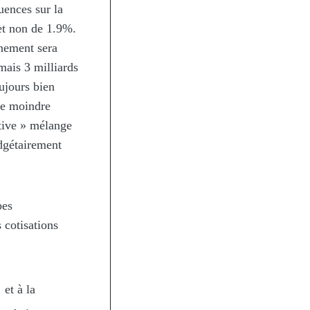
uences sur la
et non de 1.9%.
nement sera
mais 3 milliards
ujours bien
te moindre
tive » mélange
udgétairement
pes
 cotisations
et à la