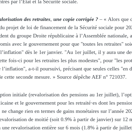
trés par l’Etat et la Sécurité sociale.
lorisation des retraites
,
une copie corrigée ?
– « Alors que 
u projet de loi de financement de la Sécurité sociale pour 20
ent du groupe Droite républicaine à l’Assemblée nationale, a
mis avec le gouvernement pour que "toutes les retraites" soie
l’inflation" dès le 1er janvier. "Au 1er juillet, il y aura une 
ette fois-ci pour les retraites les plus modestes", pour "les pro
 l’inflation", a-t-il poursuivi, précisant que seules celles "en
 de cette seconde mesure. » Source dépêche AEF n° 721037.
ption initiale (revalorisation des pensions au 1er juillet), l’o
icaine et le gouvernement pour les retraité
⋅
es dont les pensio
ne change rien en termes de gains monétaires sur l’année 20
valorisation de moitié (soit 0.9% à partir de janvier) sur 12 
une revalorisation entière sur 6 mois (1.8% à partir de juillet