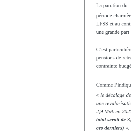
La parution du
période charniè
LFSS et au contr
une grande part
C’est particulièr
pensions de retra
contrainte budgé
Comme l’indiq
« le décalage de
une revalorisati
2,9 Md€ en 2025
total serait de
ces derniers)
».