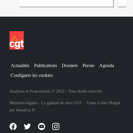
Actualités
Publications
Dossiers
Presse
Agenda
Configurer les cookies
Analyses et Propositions © 2022 - Tous droits réservés
Mentions légales
-
La galaxie de sites CGT
-
Usine à sites Drupal
par
bluedrop.fr