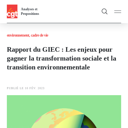
Panneau de gestion des cookies
Aller
Analyses et
au
Propositions
contenu
Fil
principal
environnement, cadre de vie
d'Ariane
Vous & nous
Rapport du GIEC : Les enjeux pour
Actualités
gagner la transformation sociale et la
transition environnementale
Dossiers
Publications
PUBLIÉ LE 10 FÉV. 2023
Thématiques
Image