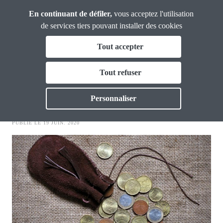
Panneau de gestion des cookies
Aller
En continuant de défiler,
vous acceptez l'utilisation
Analyses et
au
Propositions
de services tiers pouvant installer des cookies
contenu
Fil
Tout accepter
principal
salaires
d'Ariane
Vous & nous
Tout refuser
Toggle
Revalorisation des salaires
Actualités
Personnaliser
Dossiers
PUBLIÉ LE 19 JUIN. 2020
Image
Publications
Thématiques
Toggl