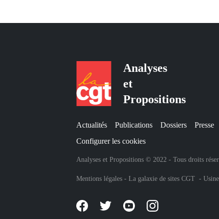
Analyses
et
Propositions
Actualités
Publications
Dossiers
Presse
Configurer les cookies
Analyses et Propositions © 2022 - Tous droits rése
Mentions légales
-
La galaxie de sites CGT
-
Usine