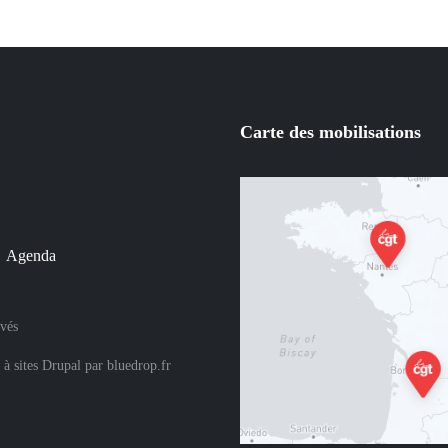
Carte des mobilisations
Agenda
rvés
 à sites Drupal
par
bluedrop.fr