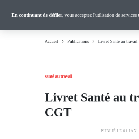
Panneau de gestion des cookies
Aller
Analyses et
au
En continuant de défiler,
vous acceptez l'utilisation de services 
Propositions
contenu
principal
Fil
Accueil
Publications
Livret Santé au travail
d'Ariane
santé au travail
Livret Santé au tr
CGT
PUBLIÉ LE 01 JAN.