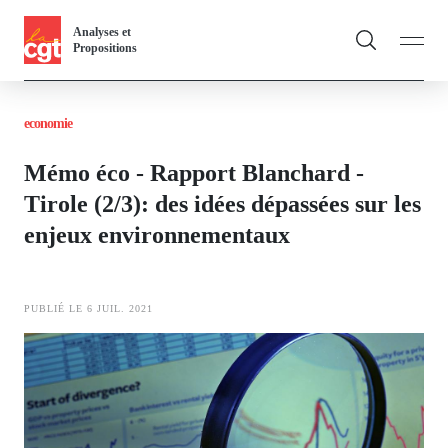
Panneau de gestion des cookies
Aller
Analyses et
au
Propositions
contenu
Fil
principal
economie
d'Ariane
Vous & nous
Toggle
Mémo éco - Rapport Blanchard -
Actualités
Tirole (2/3): des idées dépassées sur les
enjeux environnementaux
Dossiers
Publications
PUBLIÉ LE 6 JUIL. 2021
Thématiques
Image
Toggl