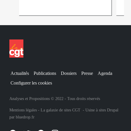
Actualités
Publications
Dossiers
Presse
Agenda
Configurer les cookies
Analyses et Propositions © 2022 - Tous droits réservés
Mentions légales
-
La galaxie de sites CGT
-
Usine à sites Drupal
par
bluedrop.fr