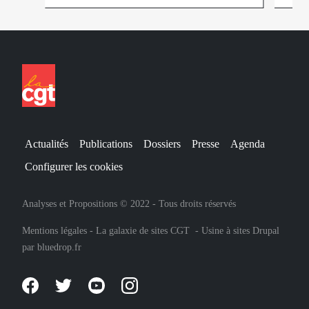
Actualités
Publications
Dossiers
Presse
Agenda
Configurer les cookies
Analyses et Propositions © 2022 - Tous droits réservés
Mentions légales
-
La galaxie de sites CGT
-
Usine à sites Drupal
par
bluedrop.fr