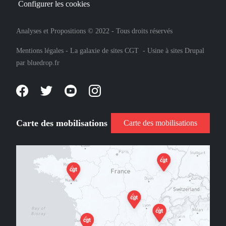
Configurer les cookies
Analyses et Propositions © 2022 - Tous droits réservés
Mentions légales
-
La galaxie de sites CGT
-
Usine à sites Drupal
par
bluedrop.fr
Carte des mobilisations
Carte des mobilisations