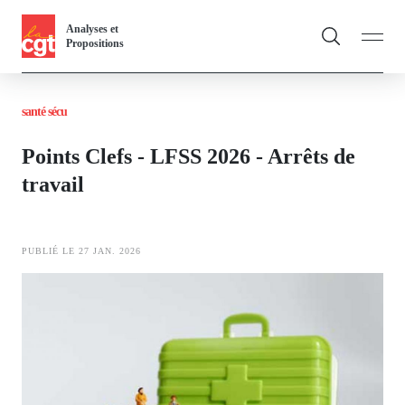
Panneau de gestion des cookies
Aller
Analyses et
au
Propositions
contenu
Fil
principal
santé sécu
d'Ariane
Vous & nous
Toggle
Points Clefs - LFSS 2026 - Arrêts de
Actualités
travail
Dossiers
PUBLIÉ LE 27 JAN. 2026
Publications
Image
Thématiques
Toggl