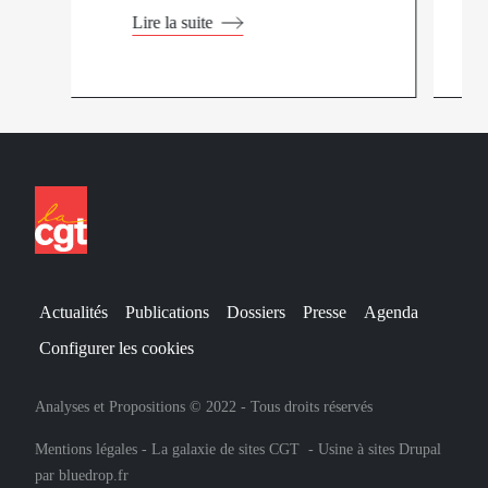
Lire la suite
Actualités
Publications
Dossiers
Presse
Agenda
Configurer les cookies
Analyses et Propositions © 2022 - Tous droits réservés
Mentions légales
-
La galaxie de sites CGT
-
Usine à sites Drupal
par
bluedrop.fr