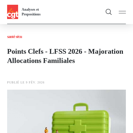
Panneau de gestion des cookies
Aller
Analyses et
au
Propositions
contenu
Fil
principal
santé sécu
d'Ariane
Vous & nous
Toggle
Points Clefs - LFSS 2026 - Majoration
Actualités
Allocations Familiales
Dossiers
PUBLIÉ LE 9 FÉV. 2026
Publications
Image
Thématiques
Toggl