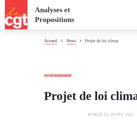
Panneau de gestion des cookies
Aller
Analyses et
au
Propositions
contenu
principal
Fil
Accueil
News
Projet de loi climat
d'Ariane
environnement
Projet de loi clim
PUBLIÉ LE 16 FÉV. 2021