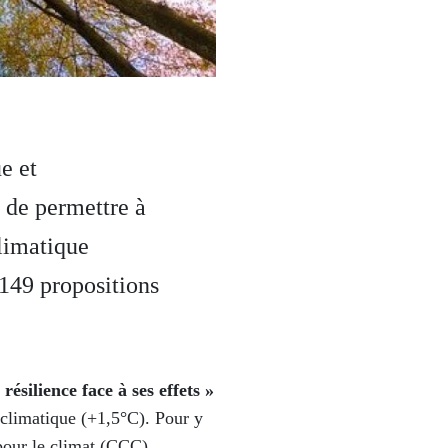
e et
f de permettre à
limatique
 149 propositions
ésilience face à ses effets »
 climatique (+1,5°C). Pour y
 pour le climat (CCC).