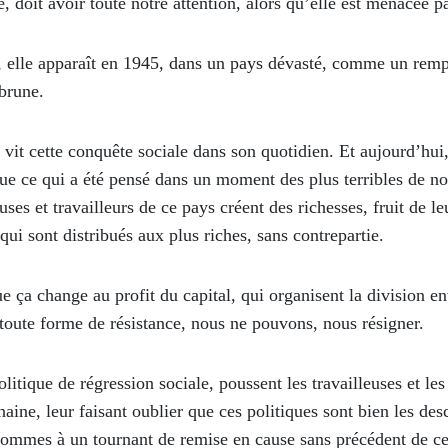
, doit avoir toute notre attention, alors qu’elle est menacée p
lle apparaît en 1945, dans un pays dévasté, comme un rempa
brune.
vit cette conquête sociale dans son quotidien. Et aujourd’hui,
ue ce qui a été pensé dans un moment des plus terribles de not
uses et travailleurs de ce pays créent des richesses, fruit de le
qui sont distribués aux plus riches, sans contrepartie.
 ça change au profit du capital, qui organisent la division entr
 toute forme de résistance, nous ne pouvons, nous résigner.
itique de régression sociale, poussent les travailleuses et les 
a haine, leur faisant oublier que ces politiques sont bien les d
sommes à un tournant de remise en cause sans précédent de ce