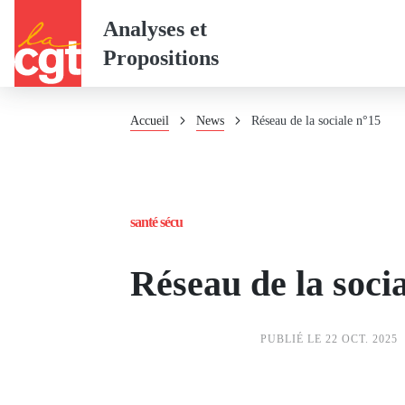
Panneau de gestion des cookies
Aller
Analyses et
au
Propositions
contenu
principal
Fil
Accueil
News
Réseau de la sociale n°15
d'Ariane
santé sécu
Réseau de la soci
PUBLIÉ LE 22 OCT. 2025