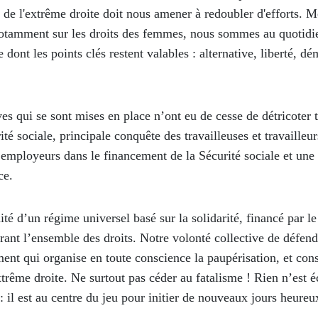
 de l'extrême droite doit nous amener à redoubler d'efforts.
otamment sur les droits des femmes, nous sommes au quotidien
ont les points clés restent valables : alternative, liberté, dém
s qui se sont mises en place n’ont eu de cesse de détricoter to
ité sociale, principale conquête des travailleuses et travailleu
mployeurs dans le financement de la Sécurité sociale et une 
ce.
 d’un régime universel basé sur la solidarité, financé par le s
ant l’ensemble des droits. Notre volonté collective de défen
nt qui organise en toute conscience la paupérisation, et con
trême droite. Ne surtout pas céder au fatalisme ! Rien n’est éc
 il est au centre du jeu pour initier de nouveaux jours heureu