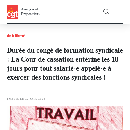
Panneau de gestion des cookies
Aller
Analyses et
au
Propositions
contenu
Fil
principal
droit liberté
d'Ariane
Vous & nous
To
Durée du congé de formation syndicale
Actualités
: La Cour de cassation entérine les 18
jours pour tout salarié·e appelé·e à
Dossiers
exercer des fonctions syndicales !
Publications
Thématiques
PUBLIÉ LE 22 JAN. 2025
T
Image