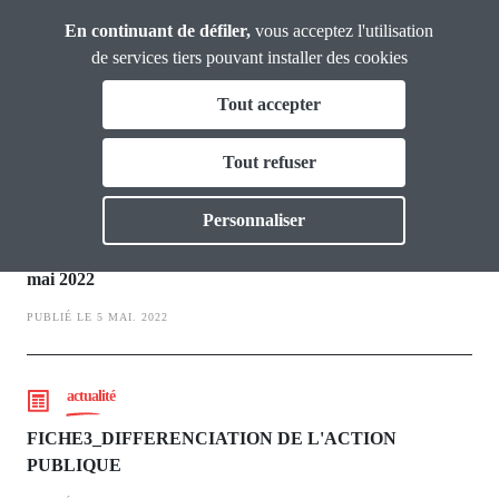
Panneau de gestion des cookies
Aller
En continuant de défiler,
vous acceptez l'utilisation
Analyses et
au
Propositions
de services tiers pouvant installer des cookies
contenu
Tout accepter
principal
Enjeux territoriaux
Vous & nous
Tout refuser
Toggle
Actualités
actualité
Personnaliser
Mise en concurrence des territoires : Dossier du peuple -
Dossiers
mai 2022
PUBLIÉ LE 5 MAI. 2022
Publications
Thématiques
Toggl
actualité
FICHE3_DIFFERENCIATION DE L'ACTION
PUBLIQUE