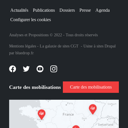
Actualités
Publications
Dossiers
Presse
Agenda
Configurer les cookies
Analyses et Propositions © 2022 - Tous droits réservés
Mentions légales
-
La galaxie de sites CGT
-
Usine à sites Drupal
par
bluedrop.fr
Carte des mobilisations
Carte des mobilisations