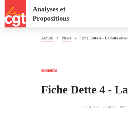
Panneau de gestion des cookies
Aller
Analyses et
au
Propositions
contenu
principal
Fil
Accueil
News
Fiche Dette 4 - La dette est-el
d'Ariane
economie
Fiche Dette 4 - La
PUBLIÉ LE 25 MAR. 2021