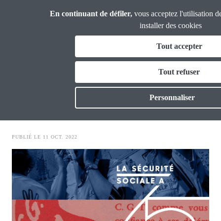
Panneau de gestion des cookies
Aller
En continuant de défiler,
vous acceptez l'utilisation d
Analyses et
au
Propositions
installer des cookies
contenu
Fil
Tout accepter
principal
retraite
d'Ariane
Vous & nous
Tout refuser
Mémo Sécu n°1 - La retraite et les
Actualités
Personnaliser
retraités en France
Dossiers
PUBLIÉ LE 11 OCT. 2022
Publications
Image
Thématiques