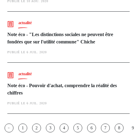
PUBLIÉ LE 10 AOÛ. 2020
actualité
Note éco - "Les distinctions sociales ne peuvent être
fondées que sur l'utilité commune" Chiche
PUBLIÉ LE 6 JUIL. 2020
actualité
Note éco - Pouvoir d'achat, comprendre la réalité des
chiffres
PUBLIÉ LE 6 JUIL. 2020
Pagination
1
2
3
4
5
6
7
8
9
Page
Page
Page
Page
Page
Page
Page
Page
Pa
co