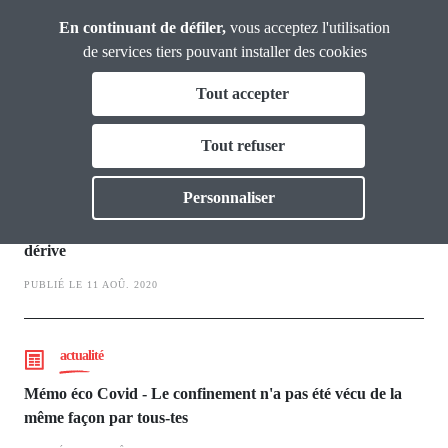
Panneau de gestion des cookies
Aller
En continuant de défiler,
vous acceptez l'utilisation
Analyses et
au
Propositions
de services tiers pouvant installer des cookies
contenu
Tout accepter
principal
Pouvoir d'achat et inégalités
Vous & nous
Tout refuser
Toggle
Actualités
actualité
Personnaliser
Mémo éco Covid - Prix à la consommation : attention à la
Dossiers
dérive
PUBLIÉ LE 11 AOÛ. 2020
Publications
Thématiques
Toggl
actualité
Mémo éco Covid - Le confinement n'a pas été vécu de la
même façon par tous-tes