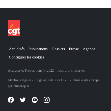
Actualités
Publications
Dossiers
Presse
Agenda
Configurer les cookies
Analyses et Propositions © 2022 - Tous droits réservés
Mentions légales
-
La galaxie de sites CGT
-
Usine à sites Drupal
par
bluedrop.fr