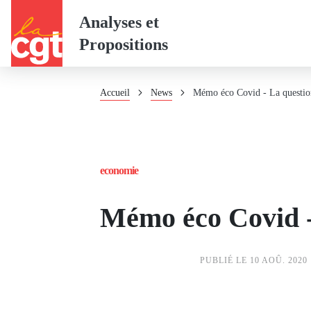
Panneau de gestion des cookies
Aller
Analyses et
au
Propositions
contenu
principal
Fil
Accueil
News
Mémo éco Covid - La question
d'Ariane
economie
Mémo éco Covid - 
PUBLIÉ LE 10 AOÛ. 2020