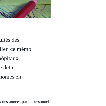
ultés des
alier, ce mémo
hôpitaux,
e dette
onomes en
is des années par le personnel