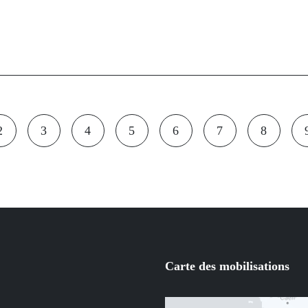
2
3
4
5
6
7
8
Page
Page
Page
Page
Page
Page
Page
Carte des mobilisations