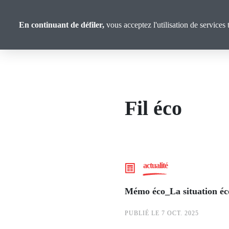
Panneau de gestion des cookies
Aller
Analyses et
au
En continuant de défiler,
vous acceptez l'utilisation de services 
Propositions
contenu
principal
Fil éco
actualité
Mémo éco_La situation éc
PUBLIÉ LE 7 OCT. 2025