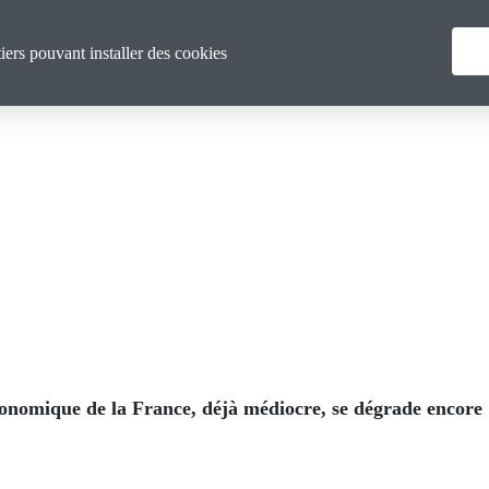
Menu
Vous & nous
Actualités
tiers pouvant installer des cookies
principal
onomique de la France, déjà médiocre, se dégrade encore