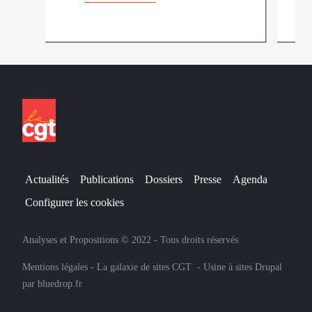
Actualités
Publications
Dossiers
Presse
Agenda
Configurer les cookies
Analyses et Propositions © 2022 - Tous droits réservés
Mentions légales
-
La galaxie de sites CGT
-
Usine à sites Drupal
par
bluedrop.fr