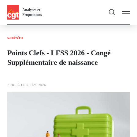
Panneau de gestion des cookies
Aller
Analyses et
au
Propositions
contenu
Fil
principal
santé sécu
d'Ariane
Vous & nous
Toggle
Points Clefs - LFSS 2026 - Congé
Actualités
Supplémentaire de naissance
Dossiers
PUBLIÉ LE 9 FÉV. 2026
Publications
Image
Thématiques
Toggl