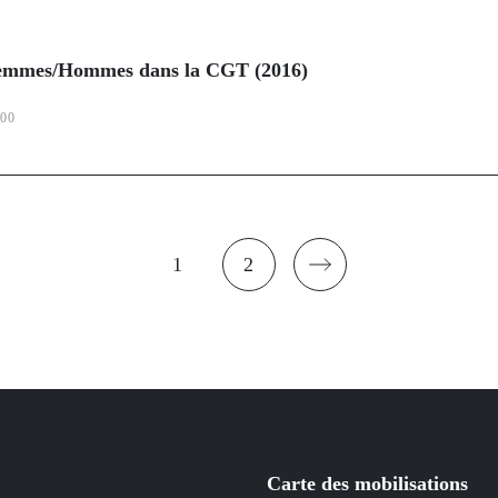
é Femmes/Hommes dans la CGT (2016)
:00
1
2
Page
Page
courante
Carte des mobilisations