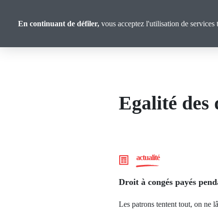
Panneau de gestion des cookies
Aller
Analyses et
au
En continuant de défiler,
vous acceptez l'utilisation de services 
Propositions
contenu
principal
Egalité des 
actualité
Droit à congés payés pend
Les patrons tentent tout, on ne lâ