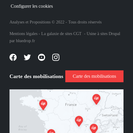
Configurer les cookies
Analyses et Propositions © 2022 - Tous droits réservés
Mentions légales
-
La galaxie de sites CGT
-
Usine à sites Drupal
par
bluedrop.fr
Carte des mobilisations
Carte des mobilisations