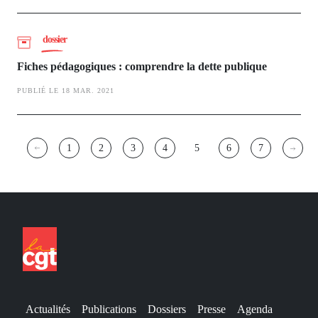
dossier
Fiches pédagogiques : comprendre la dette publique
PUBLIÉ LE 18 MAR. 2021
Pagination
1
2
3
4
5
6
7
Page
Page
Page
Page
Page
Page
Page
courante
Actualités
Publications
Dossiers
Presse
Agenda