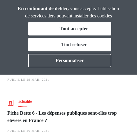
Panneau de gestion des cookies
Aller
En continuant de défiler,
vous acceptez l'utilisation
Analyses et
au
Propositions
de services tiers pouvant installer des cookies
contenu
Tout accepter
principal
Finances Publiques et Budget
Vous & nous
Tout refuser
Toggle
Actualités
actualité
Personnaliser
Fiche Dette 7 - Pourquoi la dette augmente depuis 40 ans?
Dossiers
PUBLIÉ LE 29 MAR. 2021
Publications
actualité
Thématiques
Toggl
Fiche Dette 6 - Les dépenses publiques sont-elles trop
élevées en France ?
PUBLIÉ LE 26 MAR. 2021