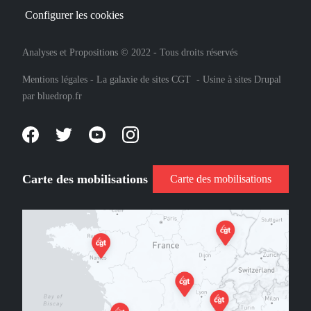
Configurer les cookies
Analyses et Propositions © 2022 - Tous droits réservés
Mentions légales
-
La galaxie de sites CGT
-
Usine à sites Drupal
par
bluedrop.fr
Carte des mobilisations
Carte des mobilisations