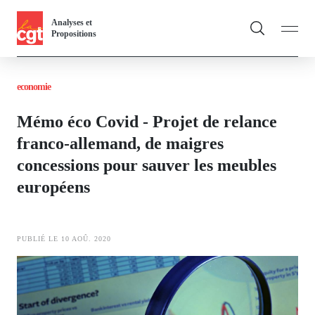
Panneau de gestion des cookies
Aller
Analyses et
au
Propositions
contenu
Fil
principal
economie
d'Ariane
Vous & nous
Toggle
Mémo éco Covid - Projet de relance
Actualités
franco-allemand, de maigres
concessions pour sauver les meubles
Dossiers
européens
Publications
Thématiques
PUBLIÉ LE 10 AOÛ. 2020
Toggl
Image