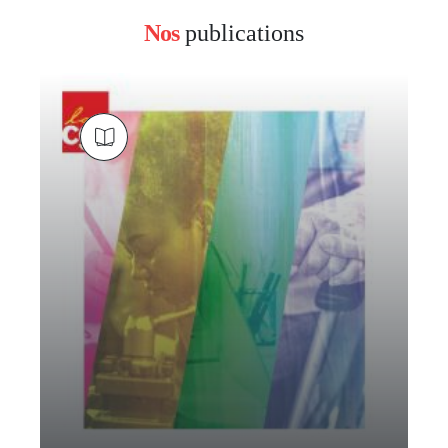
Nos
publications
block
left