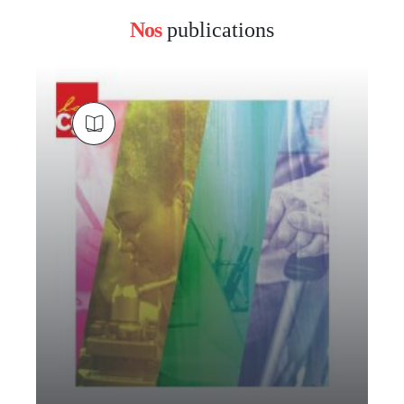
Nos
publications
block
left