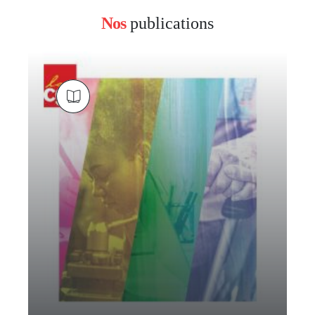
Nos
publications
block
left