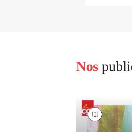
Nos
publi
bloc
left