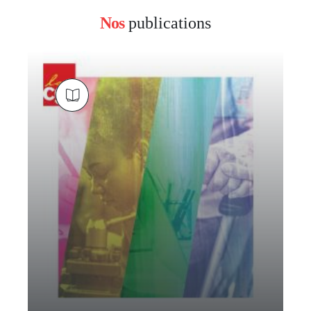
Nos
publications
block
left